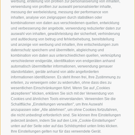
werbung, erstellung von profilen zur personalisierung von inhalten,
verwendung von profilen zur auswahl personalisierter inhalte,
messung der werbeleistung, messung der performance von
inhalten, analyse von zielgruppen durch statistiken oder
A. WEGER
kombinationen von daten aus verschiedenen quellen, entwicklung
und verbesserung der angebote, verwendung reduzierter daten zur
Universitäts-Buchhandlung Brixen
auswahl von inhalten, gewährleistung der sicherheit, verhinderung
und aufdeckung von betrug und fehlerbehebung, bereitstellung
Weißenturmgasse 5
und anzeige von werbung und inhalten, ihre entscheidungen zum
I-39042 Brixen (BZ)
datenschutz speichern und übermitteln, abgleichung und
kombination von daten aus unterschiedlichen quellen, verknüpfung
UID
verschiedener endgeräte, identifikation von endgeräten anhand
Tel.:
+39 0472 836164
automatisch übermittelter informationen, verwendung genauer
standortdaten, geräte anhand von aktiv angeforderten
info@weger.bz.it
informationen identifizieren. Es steht Ihnen frei, Ihre Zustimmung zu
erteilen, zu verweigern oder zu widerrufen, ohne dass dies zu
wesentlichen Einschränkungen führt. Wenn Sie auf „Cookies
Druckerei A. Weger
akzeptieren" klicken, erklären Sie sich mit der Verwendung von
Tel.:
+39 0472 837 920
Cookies und ähnlichen Tools einverstanden. Verwenden Sie die
Schaltfläche „Einstellungen verwalten", um Ihre Auswahl
druckerei@weger.bz.it
anzupassen oder „Alle ablehnen", um ohne Cookies fortzufahren,
die nicht unbedingt erforderlich sind. Sie können Ihre Einstellungen
Impressum
jederzeit ändern, indem Sie auf den Link „Cookie-Einstellungen"
Cookie-Richtlinie
unten auf der Seite oder auf das Schildsymbol unten links klicken.
Ihre Einstellungen gelten nur für das verwendete Gerät.
Privacy