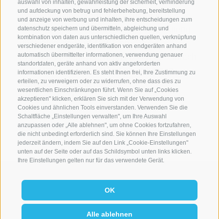
Besitz befinden, interessieren sich heute
auswahl von inhalten, gewährleistung der sicherheit, verhinderung
und aufdeckung von betrug und fehlerbehebung, bereitstellung
internationale Sammler genauso wie das
und anzeige von werbung und inhalten, ihre entscheidungen zum
Südtiroler Landesarchiv. Wenn Sie neugierig
datenschutz speichern und übermitteln, abgleichung und
kombination von daten aus unterschiedlichen quellen, verknüpfung
geworden sind auf 450 Jahre Tiroler
verschiedener endgeräte, identifikation von endgeräten anhand
Druckereigeschichte, dann klicken Sie einfach
automatisch übermittelter informationen, verwendung genauer
standortdaten, geräte anhand von aktiv angeforderten
hier: Für Sie haben wir hier einen
kurzen
informationen identifizieren. Es steht Ihnen frei, Ihre Zustimmung zu
erteilen, zu verweigern oder zu widerrufen, ohne dass dies zu
Abriss der Geschichte der
wesentlichen Einschränkungen führt. Wenn Sie auf „Cookies
"Wegerschen"
zusammengestellt.
akzeptieren" klicken, erklären Sie sich mit der Verwendung von
Cookies und ähnlichen Tools einverstanden. Verwenden Sie die
Schaltfläche „Einstellungen verwalten", um Ihre Auswahl
Geschichte Weger
anzupassen oder „Alle ablehnen", um ohne Cookies fortzufahren,
die nicht unbedingt erforderlich sind. Sie können Ihre Einstellungen
jederzeit ändern, indem Sie auf den Link „Cookie-Einstellungen"
unten auf der Seite oder auf das Schildsymbol unten links klicken.
Ihre Einstellungen gelten nur für das verwendete Gerät.
OK
Alle ablehnen