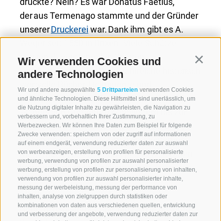
druckte? Nein? Es war Donatus Faetius,
der aus Termenago stammte und der Gründer
unserer
Druckerei
war. Dank ihm gibt es A.
Weger seit 1550 in Brixen. Viele Schätze
zeugen davon: Eine der ältesten
Wir verwenden Cookies und
Continu
Druckerpressen der Welt, zahlreiche historisch
andere Technologien
wertvolle Bücher, Dokumente und
Wir und andere ausgewählte
5 Drittparteien
verwenden Cookies
Druckutensilien. In 450 Jahren haben wir den
und ähnliche Technologien. Diese Hilfsmittel sind unerlässlich, um
die Nutzung digitaler Inhalte zu gewährleisten, die Navigation zu
Wandel von Gutenberg-Mobillettern bis zur
verbessern und, vorbehaltlich Ihrer Zustimmung, zu
modernsten 5-Farbmaschine durchlaufen,
Werbezwecken. Wir können Ihre Daten zum Beispiel für folgende
Zwecke verwenden: speichern von oder zugriff auf informationen
Höhen und Tiefen des Druckereigewerbes
auf einem endgerät, verwendung reduzierter daten zur auswahl
mitgemacht, Bischöfe und politische Größen
von werbeanzeigen, erstellung von profilen für personalisierte
werbung, verwendung von profilen zur auswahl personalisierter
kommen und gehen sehen.
werbung, erstellung von profilen zur personalisierung von inhalten,
verwendung von profilen zur auswahl personalisierter inhalte,
messung der werbeleistung, messung der performance von
Für die historischen Dokumente und
inhalten, analyse von zielgruppen durch statistiken oder
kombinationen von daten aus verschiedenen quellen, entwicklung
Gebrauchsgegenstände, die sich in unserem
und verbesserung der angebote, verwendung reduzierter daten zur