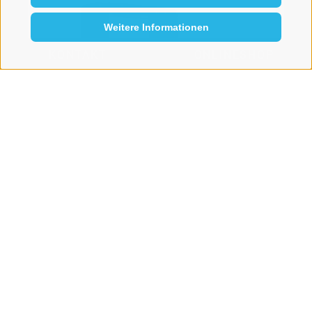
Weitere Informationen
KONTAKT
ONLINESHOP
DIE ÄLTESTE DRUCKERPRESSE
SÜDTIROLS
Ein Meisterwerk des
16. Jahrhunderts im
Besitz von A. Weger