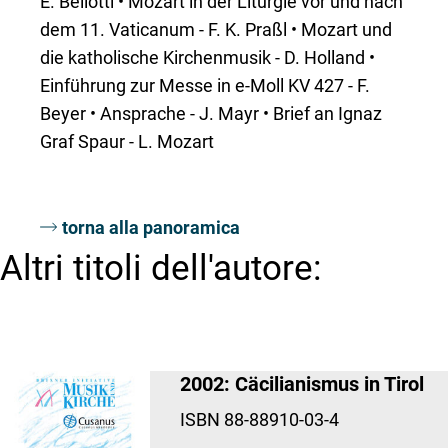
E. Bellotti • Mozart in der Liturgie vor und nach
dem 11. Vaticanum - F. K. Praßl • Mozart und
die katholische Kirchenmusik - D. Holland •
Einführung zur Messe in e-Moll KV 427 - F.
Beyer • Ansprache - J. Mayr • Brief an Ignaz
Graf Spaur - L. Mozart
torna alla panoramica
Altri titoli dell'autore:
2002: Cäcilianismus in Tirol
ISBN 88-88910-03-4