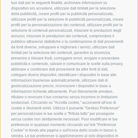
tuoi dati per le seguenti finalità: archiviare informazioni su
dispositivo e/o accedervi, utilizzare dati limitati per la selezione
della pubblicità, creare profili per la pubblicità personalizzata,
utilizzare profili per la selezione di pubblicità personalizzata, creare
profili per la personalizzazione dei contenuti, utilizzare profili per la
selezione di contenuti personalizzati, misurare le prestazioni degli
annunci, misurare le prestazioni dei contenuti, comprendere il
A. WEGER
pubblico attraverso statistiche o la combinazione di dati provenienti
da fonti diverse, sviluppare e migliorare i servizi, utilizzare dati
Libreria universitaria Bressanone
limitati per la selezione dei contenuti, garantire la sicurezza,
Via Torra Bianca 5
prevenire e rilevare frodi, correggere errori, erogare e presentare
pubblicità e contenuto, salvare e comunicare le scelte sulla privacy,
I-39042 Bressanone (BZ)
abbinare e combinare dati provenienti da altre fonti di dati,
UID
collegare diversi dispositivi, identificare i dispositivi in base alle
informazioni trasmesse automaticamente, utilizzare dati di
Tel.:
+39 0472 836164
geolocalizzazione precisi, riconoscere i dispositivi in base a
info@weger.bz.it
informazioni richieste attivamente. Puoi liberamente prestare,
rifiutare o revocare il tuo consenso senza incorrere in limitazioni
sostanziali. Cliccando su "Accetta cookie," acconsenti all'uso di
Druckerei A. Weger
cookie e strumenti simili. Utilizza il pulsante "Gestisci Preferenze"
per personalizzare le tue scelte o "Rifiuta tutto" per proseguire
Tel.:
+39 0472 837 920
senza cookie non strettamente necessari. Puoi modificare le tue
preferenze in qualsiasi momento cliccando sul link "Preferenze
druckerei@weger.bz.it
Cookie" in fondo alla pagina o sull'icona dello scudo in basso a
Credits
sinistra. Le tue preferenze si applicheranno al solo dispositivo in