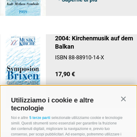
2004: Kirchenmusik auf dem
Balkan
ISBN 88-88910-14-X
17,90 €
Saperne di più
Utilizziamo i cookie e altre
Continu
tecnologie
Noi e altre
5 terze parti
selezionate utilizziamo cookie e tecnologie
simili. Questi strumenti sono essenziali per garantire la fruizione
dei contenuti digitali, migliorare la navigazione e, previo tuo
consenso, per scopi pubblicitari. Ad esempio, potremmo utilizzare i