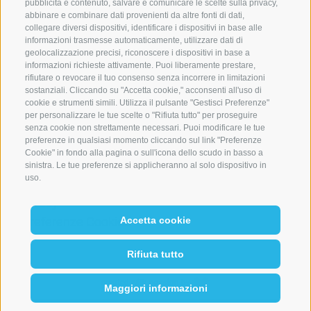
pubblicità e contenuto, salvare e comunicare le scelte sulla privacy,
I-39042 Bressanone (BZ)
abbinare e combinare dati provenienti da altre fonti di dati,
UID
collegare diversi dispositivi, identificare i dispositivi in base alle
informazioni trasmesse automaticamente, utilizzare dati di
Tel.:
+39 0472 836164
geolocalizzazione precisi, riconoscere i dispositivi in base a
info@weger.bz.it
informazioni richieste attivamente. Puoi liberamente prestare,
rifiutare o revocare il tuo consenso senza incorrere in limitazioni
sostanziali. Cliccando su "Accetta cookie," acconsenti all'uso di
Druckerei A. Weger
cookie e strumenti simili. Utilizza il pulsante "Gestisci Preferenze"
per personalizzare le tue scelte o "Rifiuta tutto" per proseguire
Tel.:
+39 0472 837 920
senza cookie non strettamente necessari. Puoi modificare le tue
preferenze in qualsiasi momento cliccando sul link "Preferenze
druckerei@weger.bz.it
Cookie" in fondo alla pagina o sull'icona dello scudo in basso a
Credits
sinistra. Le tue preferenze si applicheranno al solo dispositivo in
uso.
Cookie Policy
Privacy
Accetta cookie
Preferenze Cookies
Rifiuta tutto
created with passion by
Maggiori informazioni