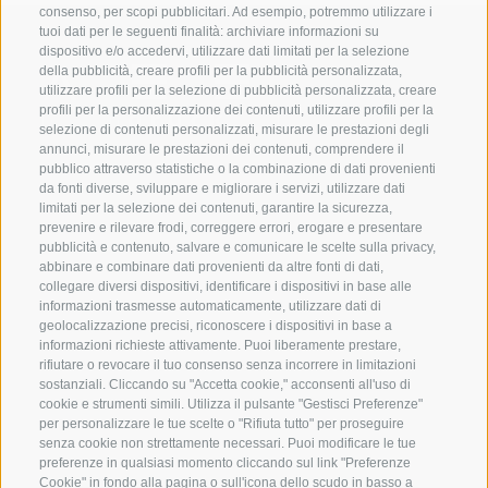
consenso, per scopi pubblicitari. Ad esempio, potremmo utilizzare i
tuoi dati per le seguenti finalità: archiviare informazioni su
dispositivo e/o accedervi, utilizzare dati limitati per la selezione
della pubblicità, creare profili per la pubblicità personalizzata,
utilizzare profili per la selezione di pubblicità personalizzata, creare
profili per la personalizzazione dei contenuti, utilizzare profili per la
selezione di contenuti personalizzati, misurare le prestazioni degli
annunci, misurare le prestazioni dei contenuti, comprendere il
A. WEGER
pubblico attraverso statistiche o la combinazione di dati provenienti
da fonti diverse, sviluppare e migliorare i servizi, utilizzare dati
Libreria universitaria Bressanone
limitati per la selezione dei contenuti, garantire la sicurezza,
Via Torra Bianca 5
prevenire e rilevare frodi, correggere errori, erogare e presentare
pubblicità e contenuto, salvare e comunicare le scelte sulla privacy,
I-39042 Bressanone (BZ)
abbinare e combinare dati provenienti da altre fonti di dati,
UID
collegare diversi dispositivi, identificare i dispositivi in base alle
informazioni trasmesse automaticamente, utilizzare dati di
Tel.:
+39 0472 836164
geolocalizzazione precisi, riconoscere i dispositivi in base a
info@weger.bz.it
informazioni richieste attivamente. Puoi liberamente prestare,
rifiutare o revocare il tuo consenso senza incorrere in limitazioni
sostanziali. Cliccando su "Accetta cookie," acconsenti all'uso di
Druckerei A. Weger
cookie e strumenti simili. Utilizza il pulsante "Gestisci Preferenze"
per personalizzare le tue scelte o "Rifiuta tutto" per proseguire
Tel.:
+39 0472 837 920
senza cookie non strettamente necessari. Puoi modificare le tue
preferenze in qualsiasi momento cliccando sul link "Preferenze
druckerei@weger.bz.it
Cookie" in fondo alla pagina o sull'icona dello scudo in basso a