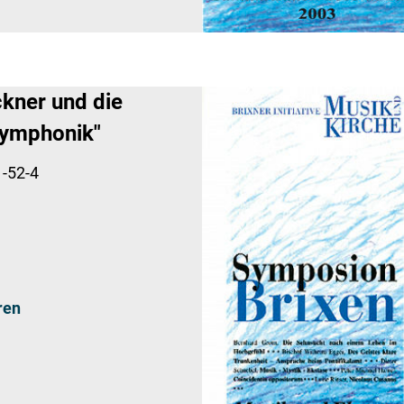
kner und die
Symphonik"
-52-4
ren