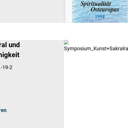
ral und
igkeit
-19-2
ren