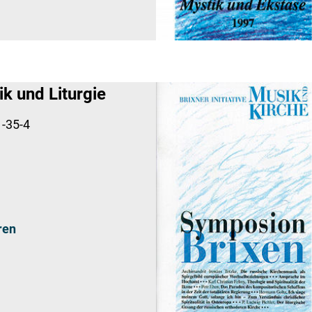
k und Liturgie
-35-4
ren