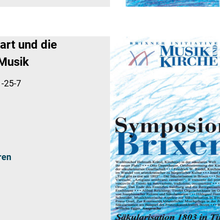
rt und die
 Musik
-25-7
ren