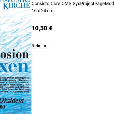
Consisto.Core.CMS.SysProjectPageModu
16 x 24 cm
10,30 €
Religion