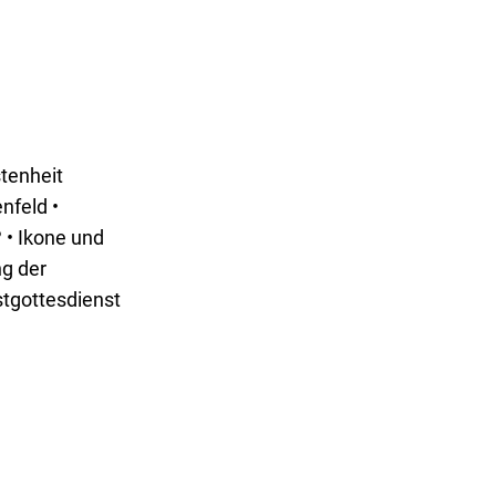
tenheit
nfeld •
 • Ikone und
ng der
stgottesdienst