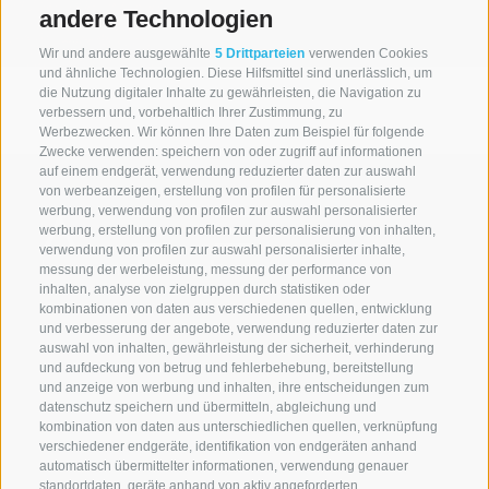
andere Technologien
Wir und andere ausgewählte
5 Drittparteien
verwenden Cookies
und ähnliche Technologien. Diese Hilfsmittel sind unerlässlich, um
die Nutzung digitaler Inhalte zu gewährleisten, die Navigation zu
verbessern und, vorbehaltlich Ihrer Zustimmung, zu
Werbezwecken. Wir können Ihre Daten zum Beispiel für folgende
Zwecke verwenden: speichern von oder zugriff auf informationen
auf einem endgerät, verwendung reduzierter daten zur auswahl
von werbeanzeigen, erstellung von profilen für personalisierte
werbung, verwendung von profilen zur auswahl personalisierter
werbung, erstellung von profilen zur personalisierung von inhalten,
verwendung von profilen zur auswahl personalisierter inhalte,
messung der werbeleistung, messung der performance von
inhalten, analyse von zielgruppen durch statistiken oder
A. WEGER
kombinationen von daten aus verschiedenen quellen, entwicklung
und verbesserung der angebote, verwendung reduzierter daten zur
Universitäts-Buchhandlung Brixen
auswahl von inhalten, gewährleistung der sicherheit, verhinderung
und aufdeckung von betrug und fehlerbehebung, bereitstellung
Weißenturmgasse 5
und anzeige von werbung und inhalten, ihre entscheidungen zum
I-39042 Brixen (BZ)
datenschutz speichern und übermitteln, abgleichung und
kombination von daten aus unterschiedlichen quellen, verknüpfung
UID
verschiedener endgeräte, identifikation von endgeräten anhand
Tel.:
+39 0472 836164
automatisch übermittelter informationen, verwendung genauer
standortdaten, geräte anhand von aktiv angeforderten