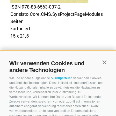
ISBN 978-88-6563-037-2
Consisto.Core.CMS.SysProjectPageModules
Seiten
kartoniert
15 x 21,5
12,00 €
Wir verwenden Cookies und
Continu
andere Technologien
Belletristik, Volkskunde und Mundart
Wir und andere ausgewählte
5 Drittparteien
verwenden Cookies
und ähnliche Technologien. Diese Hilfsmittel sind unerlässlich, um
die Nutzung digitaler Inhalte zu gewährleisten, die Navigation zu
verbessern und, vorbehaltlich Ihrer Zustimmung, zu
zurück zur Übersicht
Werbezwecken. Wir können Ihre Daten zum Beispiel für folgende
Zwecke verwenden: speichern von oder zugriff auf informationen
auf einem endgerät, verwendung reduzierter daten zur auswahl
von werbeanzeigen, erstellung von profilen für personalisierte
werbung, verwendung von profilen zur auswahl personalisierter