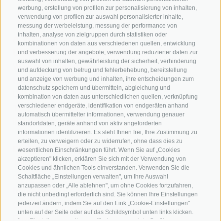
werbung, erstellung von profilen zur personalisierung von inhalten,
verwendung von profilen zur auswahl personalisierter inhalte,
messung der werbeleistung, messung der performance von
inhalten, analyse von zielgruppen durch statistiken oder
A. WEGER
kombinationen von daten aus verschiedenen quellen, entwicklung
Universitäts-Buchhandlung Brixen
und verbesserung der angebote, verwendung reduzierter daten zur
auswahl von inhalten, gewährleistung der sicherheit, verhinderung
Weißenturmgasse 5
und aufdeckung von betrug und fehlerbehebung, bereitstellung
I-39042 Brixen (BZ)
und anzeige von werbung und inhalten, ihre entscheidungen zum
datenschutz speichern und übermitteln, abgleichung und
UID
kombination von daten aus unterschiedlichen quellen, verknüpfung
verschiedener endgeräte, identifikation von endgeräten anhand
Tel.:
+39 0472 836164
automatisch übermittelter informationen, verwendung genauer
info@weger.bz.it
standortdaten, geräte anhand von aktiv angeforderten
informationen identifizieren. Es steht Ihnen frei, Ihre Zustimmung zu
erteilen, zu verweigern oder zu widerrufen, ohne dass dies zu
Druckerei A. Weger
wesentlichen Einschränkungen führt. Wenn Sie auf „Cookies
akzeptieren" klicken, erklären Sie sich mit der Verwendung von
Tel.:
+39 0472 837 920
Cookies und ähnlichen Tools einverstanden. Verwenden Sie die
druckerei@weger.bz.it
Schaltfläche „Einstellungen verwalten", um Ihre Auswahl
anzupassen oder „Alle ablehnen", um ohne Cookies fortzufahren,
Impressum
die nicht unbedingt erforderlich sind. Sie können Ihre Einstellungen
Cookie-Richtlinie
jederzeit ändern, indem Sie auf den Link „Cookie-Einstellungen"
unten auf der Seite oder auf das Schildsymbol unten links klicken.
Privacy
Ihre Einstellungen gelten nur für das verwendete Gerät.