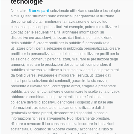
tecnologie
Noi e altre
5 terze parti
selezionate utilizziamo cookie e tecnologie
simili. Questi strumenti sono essenziali per garantire la fruizione
dei contenuti digitali, migliorare la navigazione e, previo tuo
consenso, per scopi pubblicitari. Ad esempio, potremmo utilizzare i
tuoi dati per le seguenti finalità: archiviare informazioni su
dispositivo e/o accedervi, utilizzare dati limitati per la selezione
della pubblicità, creare profili per la pubblicità personalizzata,
utilizzare profili per la selezione di pubblicità personalizzata, creare
profili per la personalizzazione dei contenuti, utilizzare profili per la
selezione di contenuti personalizzati, misurare le prestazioni degli
annunci, misurare le prestazioni dei contenuti, comprendere il
A. WEGER
pubblico attraverso statistiche o la combinazione di dati provenienti
da fonti diverse, sviluppare e migliorare i servizi, utilizzare dati
Libreria universitaria Bressanone
limitati per la selezione dei contenuti, garantire la sicurezza,
Via Torra Bianca 5
prevenire e rilevare frodi, correggere errori, erogare e presentare
pubblicità e contenuto, salvare e comunicare le scelte sulla privacy,
I-39042 Bressanone (BZ)
abbinare e combinare dati provenienti da altre fonti di dati,
UID
collegare diversi dispositivi, identificare i dispositivi in base alle
informazioni trasmesse automaticamente, utilizzare dati di
Tel.:
+39 0472 836164
geolocalizzazione precisi, riconoscere i dispositivi in base a
info@weger.bz.it
informazioni richieste attivamente. Puoi liberamente prestare,
rifiutare o revocare il tuo consenso senza incorrere in limitazioni
sostanziali. Cliccando su "Accetta cookie," acconsenti all'uso di