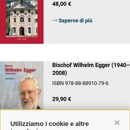
48,00 €
Saperne di più
Bischof Wilhelm Egger (1940–
2008)
ISBN 978-88-88910-79-6
29,90 €
Saperne di più
Utilizziamo i cookie e altre
Continu