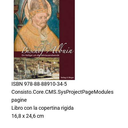
ISBN 978-88-88910-34-5
Consisto.Core.CMS.SysProjectPageModules
pagine
Libro con la copertina rigida
16,8 x 24,6 cm