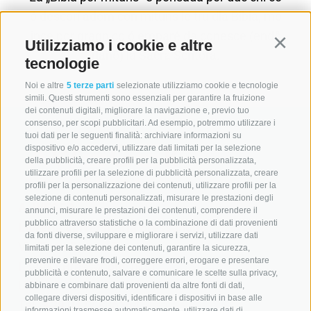
ó descorí adöm con mituns le tru dla Bibia, mo
ince por gragn co ó emparé da conesce (endô
Utilizziamo i cookie e altre
Continu
danö) la Sacra Scritöra.
tecnologie
Noi e altre
5 terze parti
selezionate utilizziamo cookie e tecnologie
simili. Questi strumenti sono essenziali per garantire la fruizione
dei contenuti digitali, migliorare la navigazione e, previo tuo
consenso, per scopi pubblicitari. Ad esempio, potremmo utilizzare i
tuoi dati per le seguenti finalità: archiviare informazioni su
dispositivo e/o accedervi, utilizzare dati limitati per la selezione
della pubblicità, creare profili per la pubblicità personalizzata,
utilizzare profili per la selezione di pubblicità personalizzata, creare
profili per la personalizzazione dei contenuti, utilizzare profili per la
selezione di contenuti personalizzati, misurare le prestazioni degli
A. WEGER
annunci, misurare le prestazioni dei contenuti, comprendere il
pubblico attraverso statistiche o la combinazione di dati provenienti
Libreria universitaria Bressanone
da fonti diverse, sviluppare e migliorare i servizi, utilizzare dati
Via Torra Bianca 5
limitati per la selezione dei contenuti, garantire la sicurezza,
prevenire e rilevare frodi, correggere errori, erogare e presentare
I-39042 Bressanone (BZ)
pubblicità e contenuto, salvare e comunicare le scelte sulla privacy,
UID
abbinare e combinare dati provenienti da altre fonti di dati,
collegare diversi dispositivi, identificare i dispositivi in base alle
Tel.:
+39 0472 836164
informazioni trasmesse automaticamente, utilizzare dati di