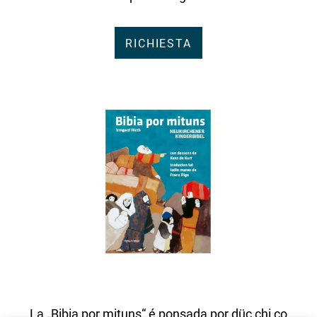
RICHIESTA
La „Bibia por mituns“ é ponsada por düc chi co