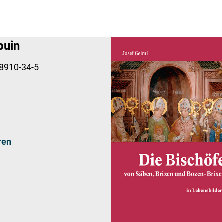
buin
8910-34-5
ren