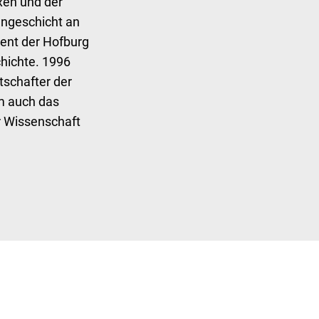
xen und der
engeschicht an
dent der Hofburg
chichte. 1996
schafter der
m auch das
r Wissenschaft