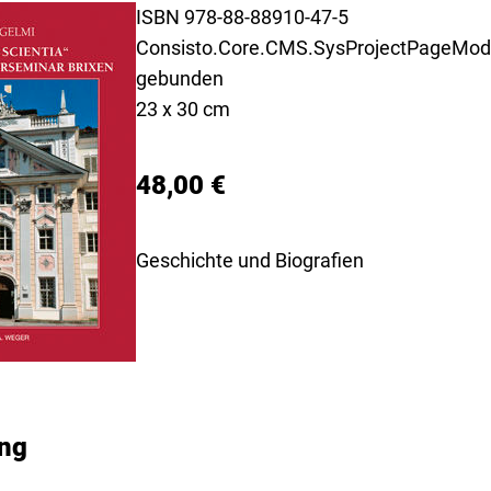
ISBN 978-88-88910-47-5
Consisto.Core.CMS.SysProjectPageModu
gebunden
23 x 30 cm
48,00 €
Geschichte und Biografien
ng