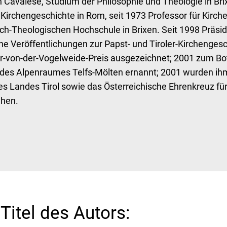
 Cavalese, Studium der Philosophie und Theologie in Bri
Kirchengeschichte in Rom, seit 1973 Professor für Kirch
sch-Theologischen Hochschule in Brixen. Seit 1998 Präsi
che Veröffentlichungen zur Papst- und Tiroler-Kirchenges
r-von-der-Vogelweide-Preis ausgezeichnet; 2001 zum Bot
 des Alpenraumes Telfs-Mölten ernannt; 2001 wurden ih
s Landes Tirol sowie das Österreichische Ehrenkreuz fü
ehen.
Titel des Autors: