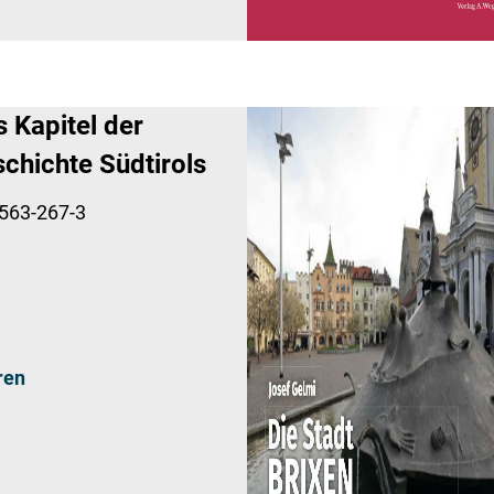
s Kapitel der
chichte Südtirols
563-267-3
ren