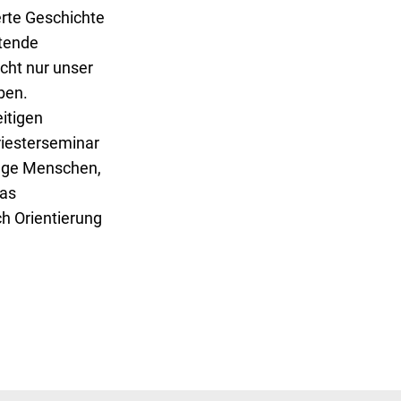
erte Geschichte
utende
cht nur unser
ben.
eitigen
riesterseminar
nge Menschen,
Das
ch Orientierung