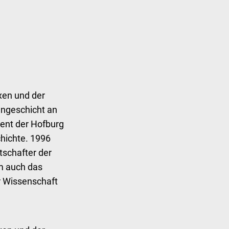
xen und der
engeschicht an
dent der Hofburg
chichte. 1996
schafter der
m auch das
r Wissenschaft