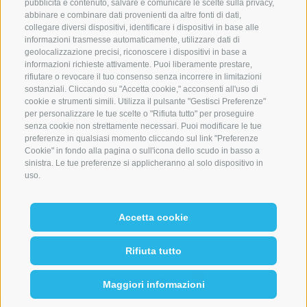
pubblicità e contenuto, salvare e comunicare le scelte sulla privacy,
I-39042 Bressanone (BZ)
abbinare e combinare dati provenienti da altre fonti di dati,
UID
collegare diversi dispositivi, identificare i dispositivi in base alle
informazioni trasmesse automaticamente, utilizzare dati di
Tel.:
+39 0472 836164
geolocalizzazione precisi, riconoscere i dispositivi in base a
info@weger.bz.it
informazioni richieste attivamente. Puoi liberamente prestare,
rifiutare o revocare il tuo consenso senza incorrere in limitazioni
sostanziali. Cliccando su "Accetta cookie," acconsenti all'uso di
Druckerei A. Weger
cookie e strumenti simili. Utilizza il pulsante "Gestisci Preferenze"
per personalizzare le tue scelte o "Rifiuta tutto" per proseguire
Tel.:
+39 0472 837 920
senza cookie non strettamente necessari. Puoi modificare le tue
preferenze in qualsiasi momento cliccando sul link "Preferenze
druckerei@weger.bz.it
Cookie" in fondo alla pagina o sull'icona dello scudo in basso a
Credits
sinistra. Le tue preferenze si applicheranno al solo dispositivo in
uso.
Cookie Policy
Privacy
Accetta cookie
Preferenze Cookies
Rifiuta tutto
created with passion by
Maggiori informazioni