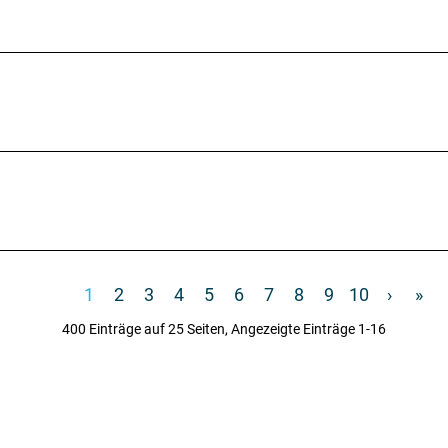
«
‹
1
2
3
4
5
6
7
8
9
10
›
»
400 Einträge auf 25 Seiten, Angezeigte Einträge 1-16